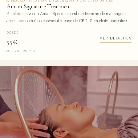
O NOSSO RITUAL MAIS EXCLUSIVO, COM ÓLEO DE CBD
Amani Signature Treatment
Ritual exclusivo do Amani Spa que combina técnicas de massagem
ancestrais com óleo essencial à base de CBD. Sem efeito psicoativo…
DESDE
VER DETALHES
55€
60 · 75 · 90 min