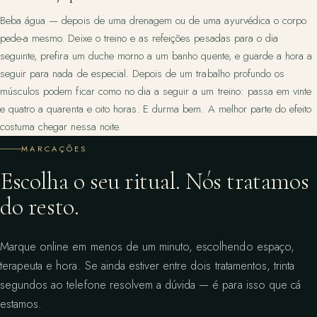
Beba água — depois de uma drenagem ou de uma ayurvédica o corpo
pede-a mesmo. Deixe o treino e as refeições pesadas para o dia
seguinte, prefira um duche morno a um banho quente, e guarde a hora a
seguir para nada de especial. Depois de um trabalho profundo os
músculos podem ficar como no dia a seguir a um treino: passa em vinte
e quatro a quarenta e oito horas. E durma bem. A melhor parte do efeito
costuma chegar nessa noite.
MARCAÇÕES
Escolha o seu ritual. Nós tratamos
do resto.
Marque online em menos de um minuto, escolhendo espaço,
terapeuta e hora. Se ainda estiver entre dois tratamentos, trinta
segundos ao telefone resolvem a dúvida — é para isso que cá
estamos.