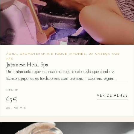
ÁGUA, CROMOTERAPIA E TOQUE JAPONÊS, DA CABEÇA AOS
PÉS
Japanese Head Spa
Um tratamento rejuvenescedor de couro cabeludo que combina
técnicas japonesas tradicionais com práticas modernas: água…
DESDE
VER DETALHES
65€
60 · 90 min