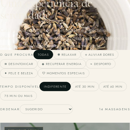
Uma experiência de
serenidade
Cada pessoa é única, com necessidades e expectativas
diferentes. As terapias abaixo são a nossa base — há sempre uma
camada adicional moldada a quem está na marquesa.
O QUE PROCURA
TODAS
❋ RELAXAR
⟡ ALIVIAR DORES
≋ DESINTOXICAR
◈ RECUPERAR ENERGIA
⌁ DESPORTO
✦ PELE E BELEZA
♡ MOMENTOS ESPECIAIS
TEMPO DISPONÍVEL
INDIFERENTE
ATÉ 30 MIN
ATÉ 60 MIN
75 MIN OU MAIS
ORDENAR
14 MASSAGENS