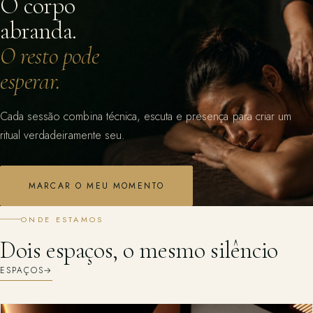
O corpo
abranda.
O resto pode
esperar.
Cada sessão combina técnica, escuta e presença para criar um
ritual verdadeiramente seu.
MARCAR O MEU MOMENTO
ONDE ESTAMOS
Dois espaços, o mesmo silêncio
ESPAÇOS
→