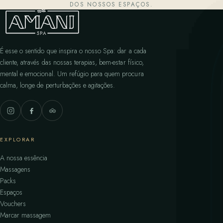
DOS NOSSOS ESPAÇOS.
É esse o sentido que inspira o nosso Spa: dar a cada
cliente, através das nossas terapias, bem-estar físico,
mental e emocional. Um refúgio para quem procura
calma, longe de perturbações e agitações.
EXPLORAR
A nossa essência
Massagens
Packs
Espaços
Vouchers
Marcar massagem