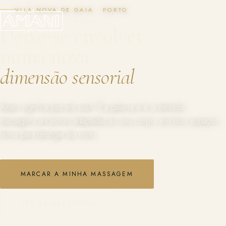
VILA NOVA DE GAIA · PORTO
EN
Deixe-se envolver
numa nova
dimensão sensorial
Amani significa paz em suaíli. É a palavra e é o método:
massagens ancestrais adaptadas ao seu corpo, em dois espaços
feitos para desligar do resto.
MARCAR A MINHA MASSAGEM
VER AS MASSAGENS