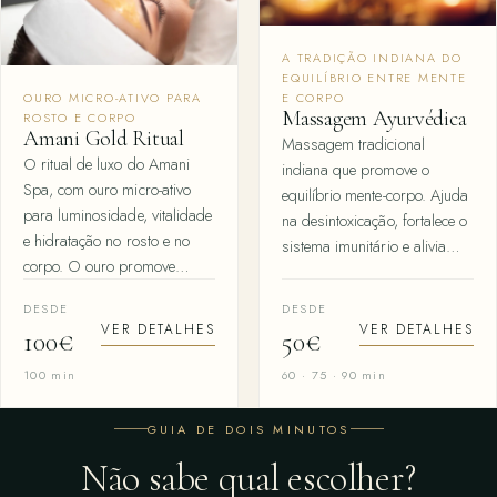
A TRADIÇÃO INDIANA DO
EQUILÍBRIO ENTRE MENTE
E CORPO
OURO MICRO-ATIVO PARA
Massagem Ayurvédica
ROSTO E CORPO
Amani Gold Ritual
Massagem tradicional
O ritual de luxo do Amani
indiana que promove o
Spa, com ouro micro-ativo
equilíbrio mente-corpo. Ajuda
para luminosidade, vitalidade
na desintoxicação, fortalece o
e hidratação no rosto e no
sistema imunitário e alivia…
corpo. O ouro promove…
DESDE
DESDE
VER DETALHES
VER DETALHES
100€
50€
100 min
60 · 75 · 90 min
GUIA DE DOIS MINUTOS
Não sabe qual escolher?