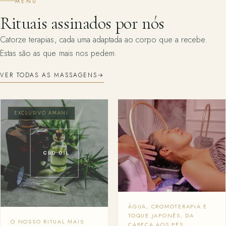
MENU
Rituais assinados por nós
Catorze terapias, cada uma adaptada ao corpo que a recebe.
Estas são as que mais nos pedem.
VER TODAS AS MASSAGENS
→
EXCLUSIVO AMANI
ÁGUA, CROMOTERAPIA E
TOQUE JAPONÊS, DA
O NOSSO RITUAL MAIS
CABEÇA AOS PÉS