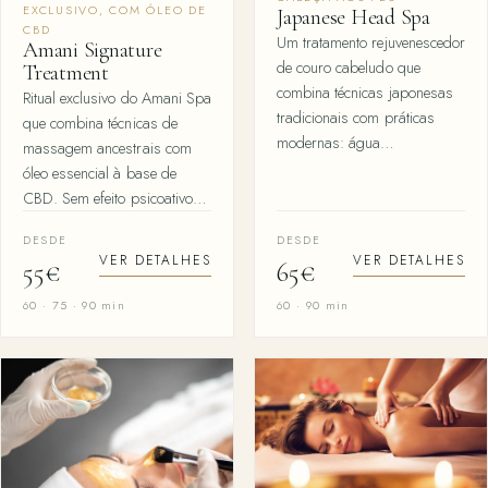
EXCLUSIVO, COM ÓLEO DE
Japanese Head Spa
CBD
Um tratamento rejuvenescedor
Amani Signature
de couro cabeludo que
Treatment
combina técnicas japonesas
Ritual exclusivo do Amani Spa
tradicionais com práticas
que combina técnicas de
modernas: água…
massagem ancestrais com
óleo essencial à base de
CBD. Sem efeito psicoativo…
DESDE
DESDE
VER DETALHES
VER DETALHES
55€
65€
60 · 75 · 90 min
60 · 90 min