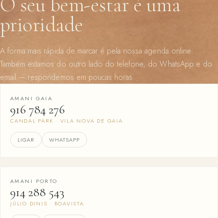
O seu bem-estar é uma
prioridade
A forma mais rápida de marcar é pela nossa agenda online.
Também estamos do outro lado do telefone, do WhatsApp e do
email — respondemos em poucas horas.
AMANI GAIA
916 784 276
CANDAL PARK · VILA NOVA DE GAIA
LIGAR
WHATSAPP
AMANI PORTO
914 288 543
JÚLIO DINIS · BOAVISTA