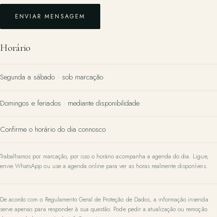
ENVIAR MENSAGEM
Horário
Segunda a sábado · sob marcação
Domingos e feriados · mediante disponibilidade
Confirme o horário do dia connosco
Trabalhamos por marcação, por isso o horário acompanha a agenda do dia. Ligue,
envie WhatsApp ou use a agenda online para ver as horas realmente disponíveis.
De acordo com o Regulamento Geral de Proteção de Dados, a informação inserida
serve apenas para responder à sua questão. Pode pedir a atualização ou remoção